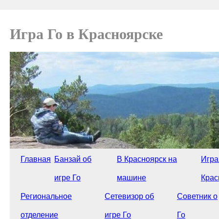
Игра Го в Красноярске
Главная
Банзай об
В Красноярск на
Игра
игре Го
машине
Крас
Региональное
Сетевизор об
Советник о
отделение
игре Го
Го